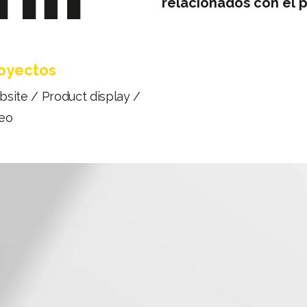
relacionados
con
el
p
oyectos
site / Product display /
eo