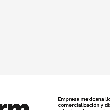
orm
Empresa
mexicana
lí
comercialización
y
di