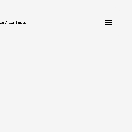
Menu
Menu
a / contacto